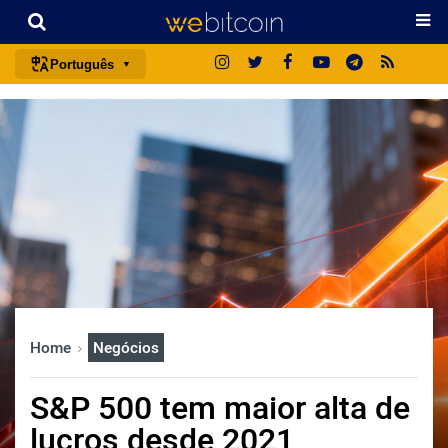
Português
português (BR)
english
español
français
italiano
deutsch
日本語
中文
Home
Negócios
русский
한국어
S&P 500 tem maior alta de
العربية
lucros desde 2021
ไทย