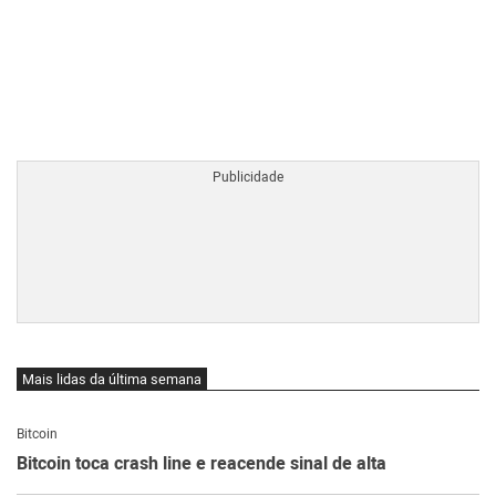
BTCBRL Cotação
por TradingVie
Mais lidas da última semana
Bitcoin
Bitcoin toca crash line e reacende sinal de alta