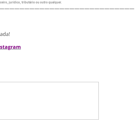
eiro, jurídico, tributário ou outro qualquer.
———————————————————————————
nada!
nstagram