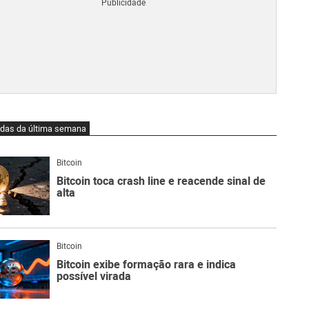
Blo
O
qu
é
Lig
Ne
do
Bit
O
idas da última semana
qu
são
Ato
Bitcoin
Sw
Bitcoin toca crash line e reacende sinal de
alta
Bitcoin
Bitcoin exibe formação rara e indica
possível virada