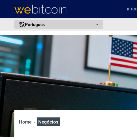
BITCO
Português
português (BR)
english
español
français
italiano
deutsch
日本語
中文
русский
Home
Negócios
한국어
العربية