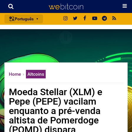
Português
português (BR)
english
español
français
italiano
Home
Altcoins
deutsch
日本語
Moeda Stellar (XLM) e
中文
Pepe (PEPE) vacilam
русский
enquanto a pré-venda
한국어
altista de Pomerdoge
العربية
(POMD) dispara
ไทย