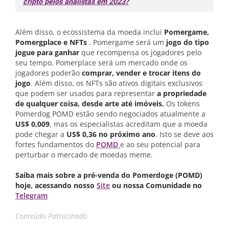
cripto pelos analistas em 2023?
Além disso, o ecossistema da moeda inclui
Pomergame,
Pomergplace e NFTs
. Pomergame será um
jogo do tipo
jogue para ganhar
que recompensa os jogadores pelo
seu tempo. Pomerplace será um mercado onde os
jogadores poderão
comprar, vender e trocar itens do
jogo
. Além disso, os NFTs são ativos digitais exclusivos
que podem ser usados para representar
a propriedade
de qualquer coisa, desde arte até imóveis.
Os tokens
Pomerdog POMD estão sendo negociados atualmente a
US$ 0,009
, mas os especialistas acreditam que a moeda
pode chegar a
US$ 0,36 no próximo ano
. Isto se deve aos
fortes fundamentos do
POMD
e ao seu potencial para
perturbar o mercado de moedas meme.
Saiba mais sobre a pré-venda do Pomerdoge (POMD)
hoje, acessando nosso
Site
ou nossa Comunidade no
Telegram
Conteúdo Patrocinado