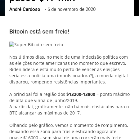
André Cardoso
•
6 de novembro de 2020
ქართული
polski
vietnamese
Bitcoin está sem freio!
Nos últimos dias, no meio de uma indecisão política com
as eleições norte americanas (no momento que escrevo,
Biden lidera e está muito perto de vencer as eleições –
seria essa notícia uma impulsionadora?), a moeda digital
disparou, rompendo resistências importantes.
A principal foi a região dos
$13200-13800
– ponto máximo
de alta que vinha de junho/2019.
A partir daí, graficamente, não há mais obstáculos para o
BTC alcançar as máximas de 2017.
Olhando pelo gráfico, vemos o momento de rompimento,
deixando essa zona para trás e esticando agora até
quase $16000 – sem sinal de uma correção mais forte.