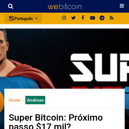
Português
português (BR)
english
español
français
italiano
deutsch
日本語
中文
Home
Análises
русский
한국어
Super Bitcoin: Próximo
العربية
passo $17 mil?
ไทย