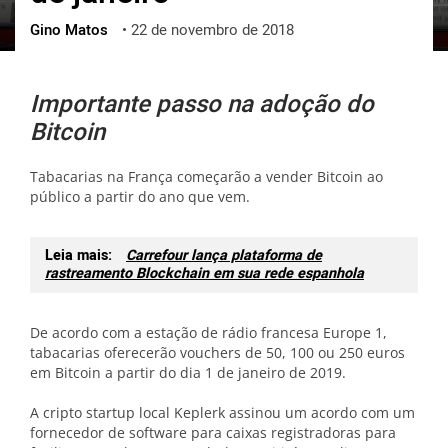
Gino Matos
•
22 de novembro de 2018
ქართული
polski
vietnamese
Importante passo na adoção do
Bitcoin
Tabacarias na França começarão a vender Bitcoin ao
público a partir do ano que vem.
Leia mais:
Carrefour lança plataforma de
rastreamento Blockchain em sua rede espanhola
De acordo com a estação de rádio francesa Europe 1,
tabacarias oferecerão vouchers de 50, 100 ou 250 euros
em Bitcoin a partir do dia 1 de janeiro de 2019.
A cripto startup local Keplerk assinou um acordo com um
fornecedor de software para caixas registradoras para