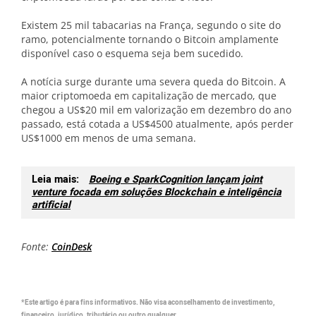
Existem 25 mil tabacarias na França, segundo o site do
ramo, potencialmente tornando o Bitcoin amplamente
disponível caso o esquema seja bem sucedido.
A notícia surge durante uma severa queda do Bitcoin. A
maior criptomoeda em capitalização de mercado, que
chegou a US$20 mil em valorização em dezembro do ano
passado, está cotada a US$4500 atualmente, após perder
US$1000 em menos de uma semana.
Leia mais:
Boeing e SparkCognition lançam joint
venture focada em soluções Blockchain e inteligência
artificial
Fonte:
CoinDesk
*Este artigo é para fins informativos. Não visa aconselhamento de investimento,
financeiro, jurídico, tributário ou outro qualquer.