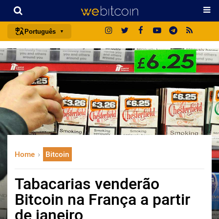
Português
português (BR)
english
español
français
italiano
deutsch
日本語
Home
Bitcoin
中文
русский
Tabacarias venderão
한국어
Bitcoin na França a partir
العربية
de janeiro
ไทย