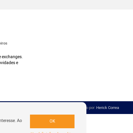
iros
 e exchanges.
ovidades e
Desenvolvido por:
Herick Correa
nteresse. Ao
OK