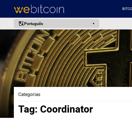
BITCO
Português
português (BR)
english
español
français
italiano
deutsch
日本語
Categorias
中文
Tag:
Coordinator
русский
한국어
العربية