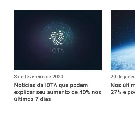
ไทย
ქართული
polski
vietnamese
3 de fevereiro de 2020
20 de jane
Notícias da IOTA que podem
Nos últim
explicar seu aumento de 40% nos
27% e po
últimos 7 dias