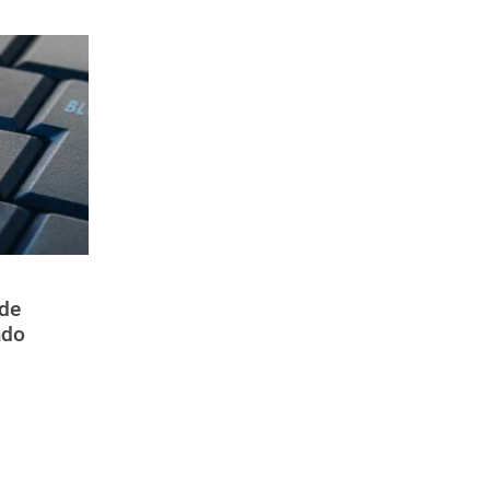
 de
ado