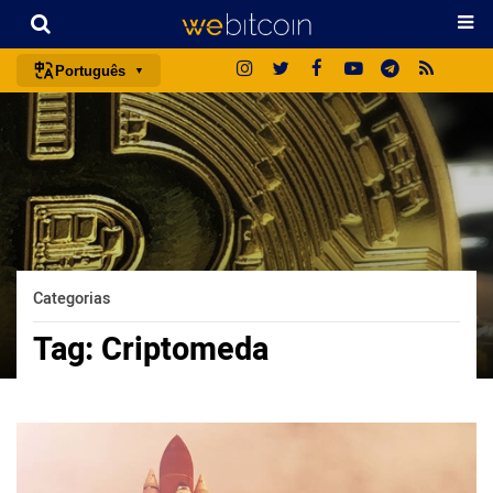
Português
português (BR)
english
español
français
italiano
deutsch
Categorias
日本語
Tag:
Criptomeda
中文
русский
한국어
العربية
ไทย