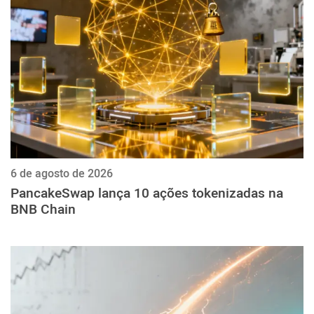
ქართული
polski
vietnamese
6 de agosto de 2026
PancakeSwap lança 10 ações tokenizadas na
BNB Chain