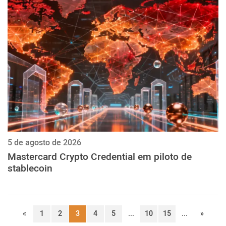
5 de agosto de 2026
Mastercard Crypto Credential em piloto de
stablecoin
«
1
2
3
4
5
...
10
15
...
»