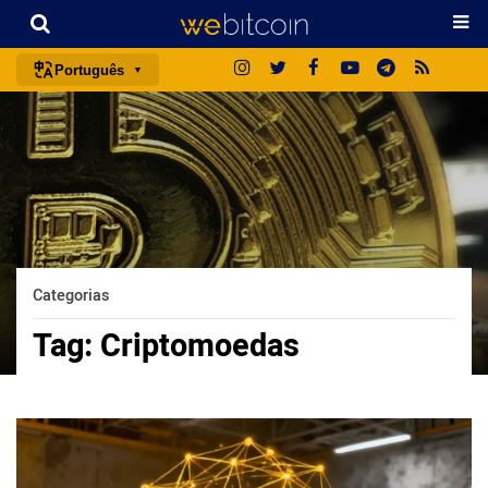
Português
português (BR)
english
español
français
italiano
deutsch
Categorias
日本語
Tag:
Criptomoedas
中文
русский
한국어
العربية
ไทย