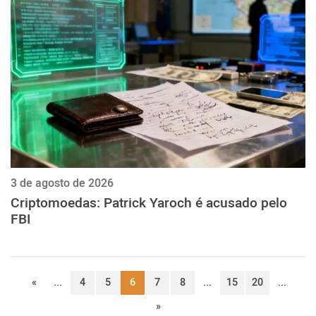
3 de agosto de 2026
Criptomoedas: Patrick Yaroch é acusado pelo
FBI
«
...
4
5
6
7
8
...
15
20
...
»