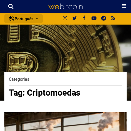
Português
português (BR)
english
español
français
italiano
deutsch
Categorias
日本語
Tag:
Criptomoedas
中文
русский
한국어
العربية
ไทย