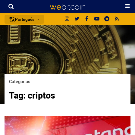
Português
português (BR)
english
español
français
italiano
deutsch
Categorias
日本語
Tag:
criptos
中文
русский
한국어
العربية
ไทย