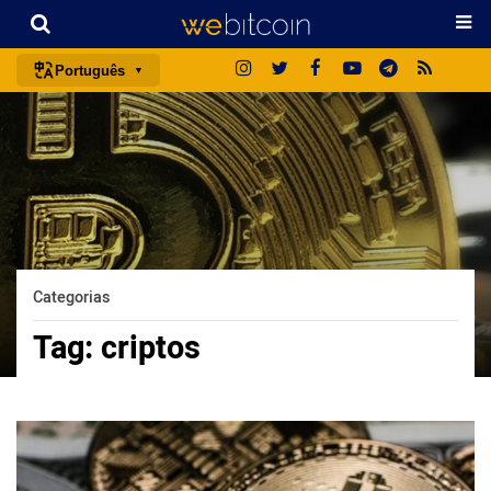
Português
português (BR)
english
español
français
italiano
deutsch
Categorias
日本語
Tag:
criptos
中文
русский
한국어
العربية
ไทย