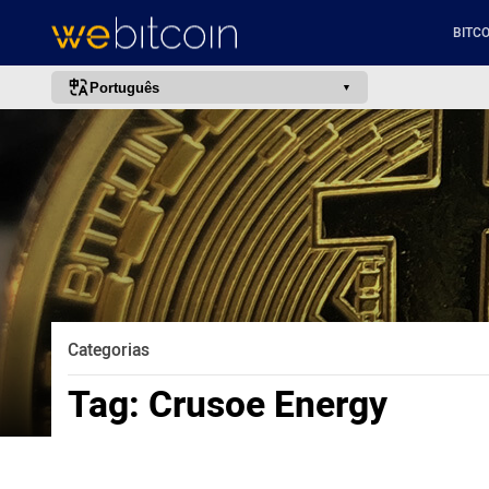
BITCO
Português
português (BR)
english
español
français
italiano
deutsch
日本語
Categorias
中文
Tag:
Crusoe Energy
русский
한국어
العربية