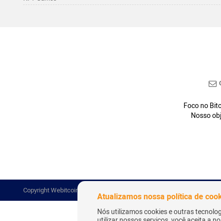
C
Foco no Bitc
Nosso obj
Copyright Webitcoin 2018 - Todos os Direitos Reservados
Atualizamos nossa política de coo
Nós utilizamos cookies e outras tecnolo
utilizar nossos serviços, você aceita a 