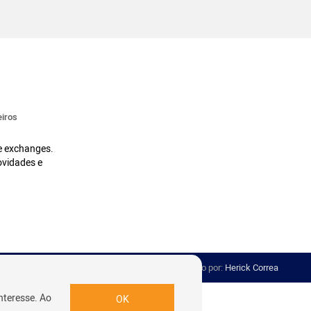
iros
 e exchanges.
ovidades e
Desenvolvido por:
Herick Correa
nteresse. Ao
OK