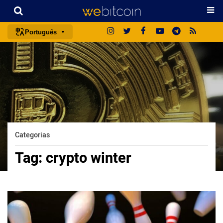
Português
português (BR)
english
español
français
italiano
deutsch
Categorias
日本語
Tag:
crypto winter
中文
русский
한국어
العربية
ไทย