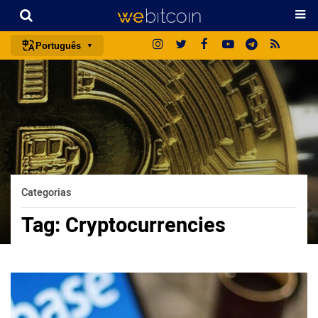
Português
português (BR)
english
español
français
italiano
deutsch
Categorias
日本語
Tag:
Cryptocurrencies
中文
русский
한국어
العربية
ไทย