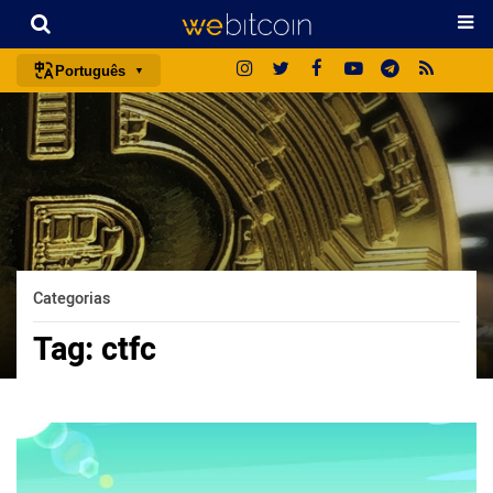
Português
português (BR)
english
español
français
italiano
deutsch
Categorias
日本語
Tag:
ctfc
中文
русский
한국어
العربية
ไทย