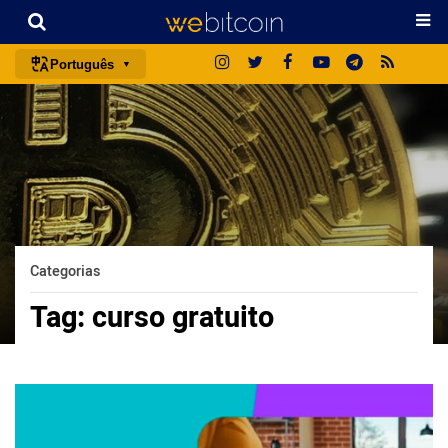
Português
português (BR)
english
español
français
italiano
deutsch
Categorias
日本語
Tag:
curso gratuito
中文
русский
한국어
العربية
ไทย