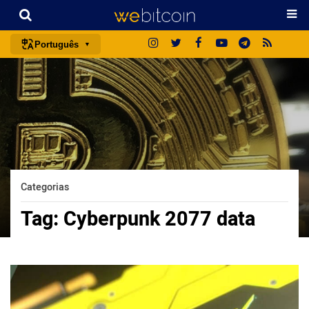
Português
português (BR)
english
español
français
italiano
deutsch
Categorias
日本語
Tag:
Cyberpunk 2077 data
中文
русский
한국어
العربية
ไทย