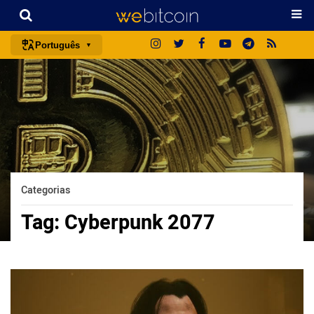
Português
português (BR)
english
español
français
italiano
deutsch
Categorias
日本語
Tag:
Cyberpunk 2077
中文
русский
한국어
العربية
ไทย