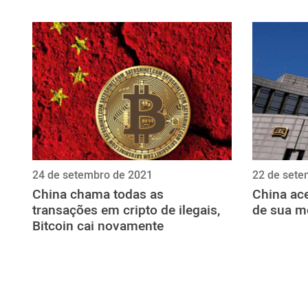
ไทย
ქართული
polski
vietnamese
24 de setembro de 2021
22 de sete
China chama todas as
China ac
transações em cripto de ilegais,
de sua mo
Bitcoin cai novamente