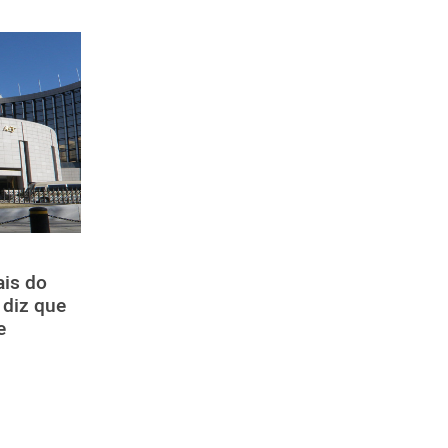
ais do
 diz que
e