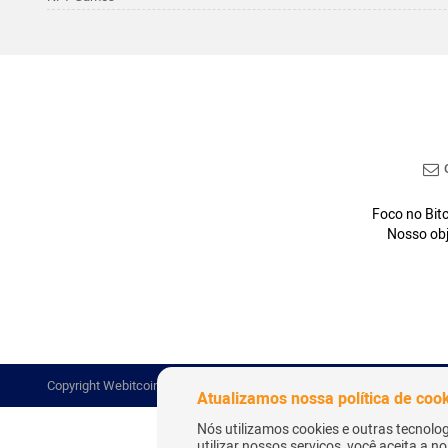
C
Foco no Bitc
Nosso obj
Copyright Webitcoin 2018 - Todos os Direitos Reservados
Atualizamos nossa política de coo
Nós utilizamos cookies e outras tecnolo
utilizar nossos serviços, você aceita a 