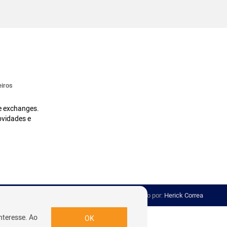
iros
 e exchanges.
ovidades e
Desenvolvido por:
Herick Correa
nteresse. Ao
OK