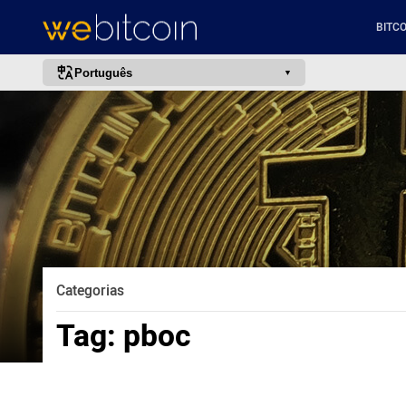
BITCO
Português
português (BR)
english
español
français
italiano
deutsch
日本語
Categorias
中文
Tag:
pboc
русский
한국어
العربية