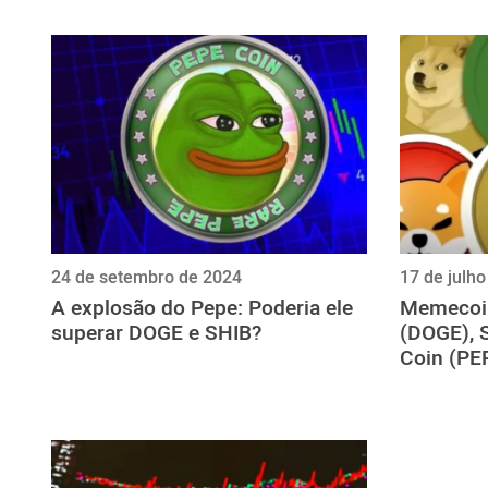
ไทย
ქართული
polski
vietnamese
24 de setembro de 2024
17 de julh
A explosão do Pepe: Poderia ele
Memecoin
superar DOGE e SHIB?
(DOGE), S
Coin (PE