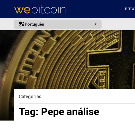
BITCO
Português
português (BR)
english
español
français
italiano
deutsch
日本語
Categorias
中文
Tag:
Pepe análise
русский
한국어
العربية