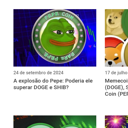
ไทย
ქართული
polski
vietnamese
24 de setembro de 2024
17 de julh
A explosão do Pepe: Poderia ele
Memecoin
superar DOGE e SHIB?
(DOGE), S
Coin (PE