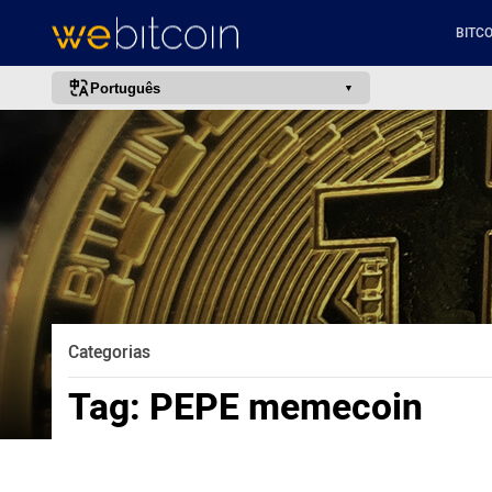
BITCO
Português
português (BR)
english
español
français
italiano
deutsch
日本語
Categorias
中文
Tag:
PEPE memecoin
русский
한국어
العربية