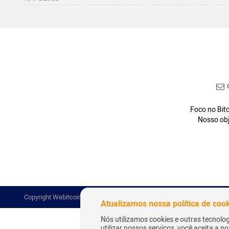
C
Foco no Bitc
Nosso obj
Copyright Webitcoin 2018 - Todos os Direitos Reservados
Atualizamos nossa política de coo
Nós utilizamos cookies e outras tecnolo
utilizar nossos serviços, você aceita a 