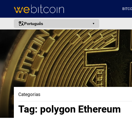
BITCO
Português
português (BR)
english
español
français
italiano
deutsch
日本語
Categorias
中文
Tag:
polygon Ethereum
русский
한국어
العربية