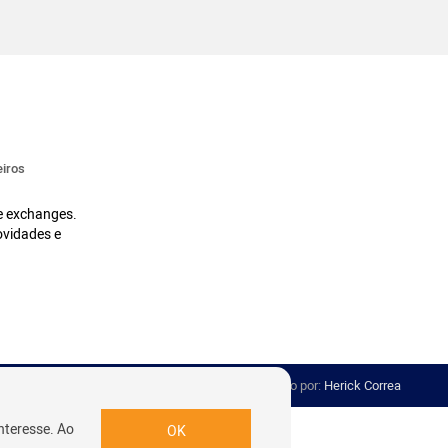
iros
 e exchanges.
ovidades e
Desenvolvido por:
Herick Correa
nteresse. Ao
OK