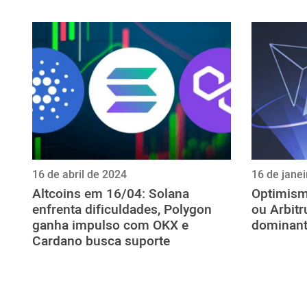
ไทย
ქართული
polski
vietnamese
16 de abril de 2024
16 de jane
Altcoins em 16/04: Solana
Optimism
enfrenta dificuldades, Polygon
ou Arbit
ganha impulso com OKX e
dominant
Cardano busca suporte