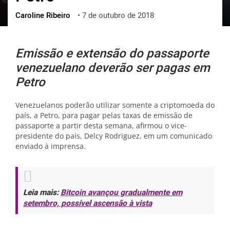
Caroline Ribeiro
•
7 de outubro de 2018
ქართული
polski
vietnamese
Emissão e extensão do passaporte
venezuelano deverão ser pagas em
Petro
Venezuelanos poderão utilizar somente a criptomoeda do
país, a Petro, para pagar pelas taxas de emissão de
passaporte a partir desta semana, afirmou o vice-
presidente do país, Delcy Rodriguez, em um comunicado
enviado à imprensa.
Leia mais:
Bitcoin avançou gradualmente em
setembro, possível ascensão à vista