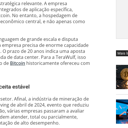
tratégica relevante. A empresa
ntegrados de aplicação específica,
tcoin. No entanto, a hospedagem de
 econômico central, e não apenas como
inguagem de grande escala e disputa
, a empresa precisa de enorme capacidade
. O prazo de 20 anos indica uma aposta
Mais l
a de data center. Para a TeraWulf, isso
ão de
Bitcoin
historicamente ofereceu com
eita estável
tor. Afinal, a indústria de mineração de
ing de abril de 2024, evento que reduziu
o, várias empresas passaram a avaliar
dem atender, total ou parcialmente,
mputação de alto desempenho.