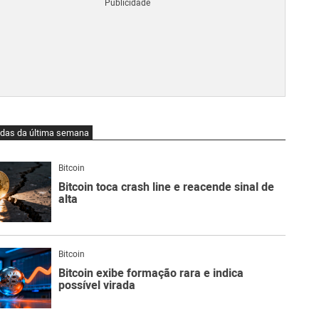
Blo
O
qu
é
Lig
Ne
do
Bit
O
idas da última semana
qu
são
Ato
Bitcoin
Sw
Bitcoin toca crash line e reacende sinal de
alta
Bitcoin
Bitcoin exibe formação rara e indica
possível virada