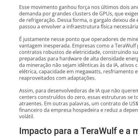
Esse movimento ganhou força nos últimos dois ano
demanda por grandes clusters de GPUs, que exigem
de refrigeração. Dessa forma, o gargalo deixou de
passou a envolver a infraestrutura física necessária
É justamente nesse ponto que operadores de min
vantagem inesperada. Empresas como a TeraWulf 
contratos robustos de eletricidade, construindo s
preparadas para hardware de alta densidade energ
da mineração não sejam idênticas às da IA, ativos
elétrica, capacidade em megawatts, resfriamento 
reaproveitados com adaptações.
Assim, para desenvolvedoras de IA que não querem
centers construídos do zero, essas estruturas se t
atraentes. Em outras palavras, um contrato de US$ 
financeiro da empresa hospedeira e reduz a depe
volátil.
Impacto para a TeraWulf e a 