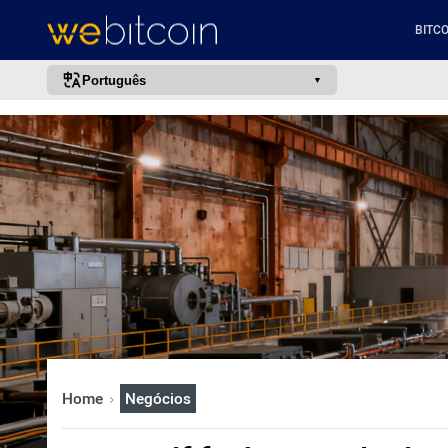
BITCO
Português
português (BR)
english
español
français
italiano
deutsch
日本語
中文
русский
Home
Negócios
한국어
العربية