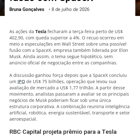
Bruna Gonçalves
•
8 de julho de 2026
ქართული
polski
vietnamese
As ações da
Tesla
fecharam a terça-feira perto de US$
402,90, com queda superior a 4%. O recuo ocorreu em
meio a especulações em Wall Street sobre uma possível
fusão com a SpaceX, empresa também liderada por Elon
Musk. Ainda assim, o tema segue hipotético, sem
anúncio oficial de negociação entre as companhias.
A discussão ganhou força depois que a SpaceX concluiu
um
IPO
de US$ 75 bilhões, operação que levou sua
avaliação de mercado a US$ 1,77 trilhão. A partir desse
movimento, analistas passaram a avaliar se os principais
negócios de Musk poderiam ficar sob uma única
estrutura corporativa. A combinação reuniria inteligência
artificial, robótica, energia sustentável, transporte e setor
aeroespacial.
RBC Capital projeta prêmio para a Tesla