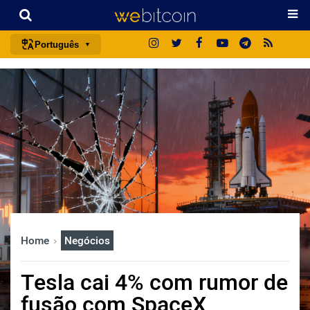
Português
português (BR)
english
español
français
italiano
deutsch
日本語
中文
Home
Negócios
русский
한국어
Tesla cai 4% com rumor de
العربية
fusão com SpaceX
ไทย