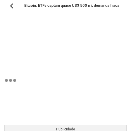
Bitcoin: ETFs captam quase US$ 500 mi, demanda fraca
BTCBRL Cotação
por TradingVie