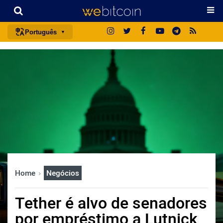
Português
português (BR)
english
español
français
italiano
deutsch
日本語
中文
Home
Negócios
русский
한국어
Tether é alvo de senadores
العربية
por empréstimo a Lutnick
ไทย