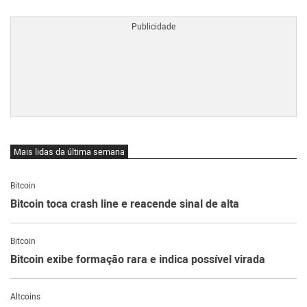
BTCBRL Cotação
por TradingVie
Mais lidas da última semana
Bitcoin
Bitcoin toca crash line e reacende sinal de alta
Bitcoin
Bitcoin exibe formação rara e indica possível virada
Altcoins