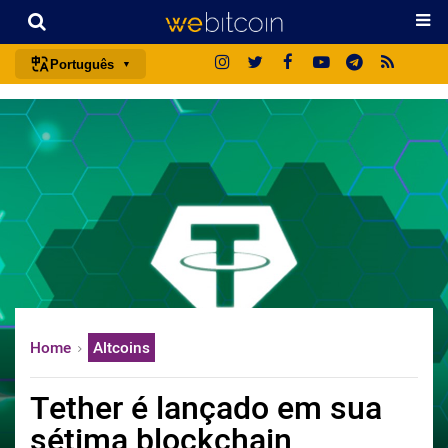
Português
português (BR)
english
español
français
italiano
deutsch
日本語
中文
Home
Altcoins
русский
한국어
Tether é lançado em sua
العربية
sétima blockchain
ไทย