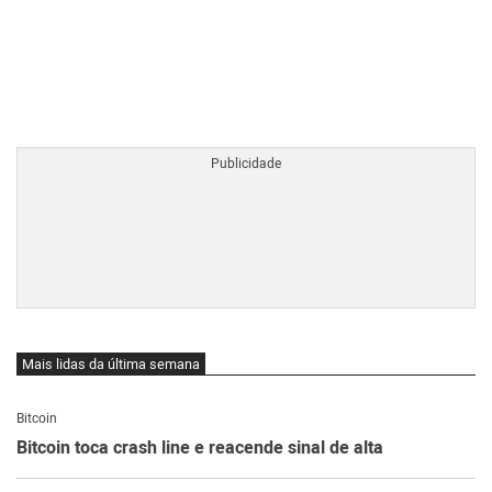
BTCBRL Cotação
por TradingVie
Mais lidas da última semana
Bitcoin
Bitcoin toca crash line e reacende sinal de alta