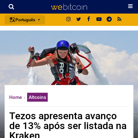
Português
português (BR)
english
español
français
italiano
deutsch
日本語
Home
Altcoins
中文
русский
Tezos apresenta avanço
한국어
de 13% após ser listada na
العربية
Kraken
ไทย