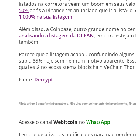
listados na corretora veem um boom em seus valo
50%
após a Binance ter anunciado que iria listá-l
1,000% na sua listagem
.
Além disso, a Coinbase, outro grande nome no cen
analisando a listagem da OCEAN
, embora estejam 
também.
Parece que a listagem acabou confundindo alguns t
subiu 35% hoje sem nenhum motivo aparente. Esse
qual está no ecossistema blockchain VeChain Thor
Fonte:
Decrypt
*Este artigo é para fins informativos. Não visa aconselhamento de investimento, financ
————————————————————————
Acesse o canal
Webitcoin
no
WhatsApp
Lembre de ativar as notificações para não perder 