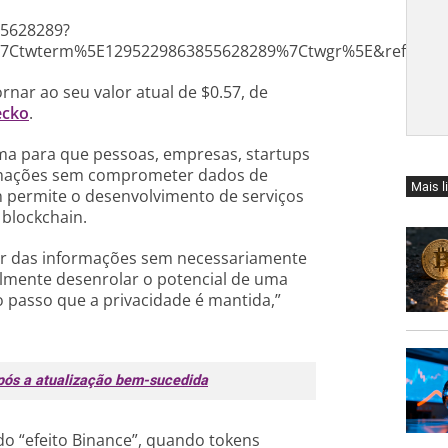
55628289?
7Ctwterm%5E1295229863855628289%7Ctwgr%5E&ref_url=
nar ao seu valor atual de $0.57, de
ecko
.
ma para que pessoas, empresas, startups
rmações sem comprometer dados de
Mais l
n permite o desenvolvimento de serviços
 blockchain.
or das informações sem necessariamente
almente desenrolar o potencial de uma
passo que a privacidade é mantida,”
após a atualização bem-sucedida
o “efeito Binance”, quando tokens