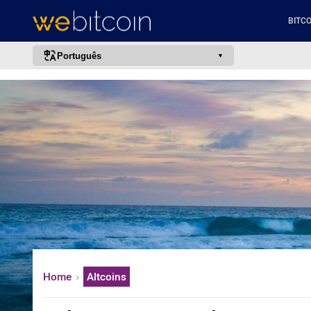
BITCO
Português
português (BR)
english
español
français
italiano
deutsch
日本語
中文
русский
Home
Altcoins
한국어
العربية