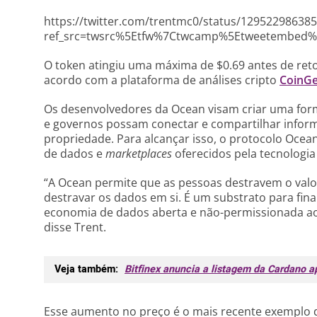
https://twitter.com/trentmc0/status/12952298638
ref_src=twsrc%5Etfw%7Ctwcamp%5Etweetembed%
O token atingiu uma máxima de $0.69 antes de retor
acordo com a plataforma de análises cripto
CoinG
Os desenvolvedores da Ocean visam criar uma for
e governos possam conectar e compartilhar info
propriedade. Para alcançar isso, o protocolo Ocea
de dados e
marketplaces
oferecidos pela tecnologia
“A Ocean permite que as pessoas destravem o val
destravar os dados em si. É um substrato para fin
economia de dados aberta e não-permissionada ao 
disse Trent.
Veja também:
Bitfinex anuncia a listagem da Cardano 
Esse aumento no preço é o mais recente exemplo d