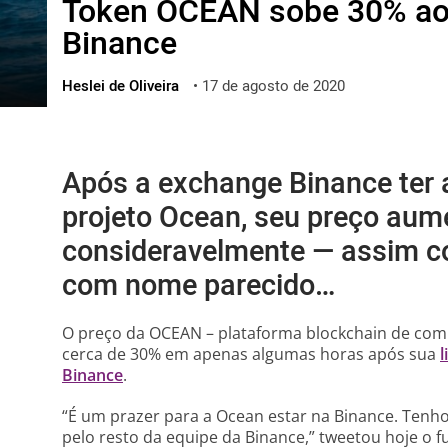
Token OCEAN sobe 30% ao 
ไทย
Binance
ქართული
polski
Heslei de Oliveira
•
17 de agosto de 2020
vietnamese
Após a exchange Binance ter a
projeto Ocean, seu preço aum
consideravelmente — assim c
com nome parecido…
O preço da OCEAN – plataforma blockchain de co
cerca de 30% em apenas algumas horas após sua
Binance
.
“É um prazer para a Ocean estar na Binance. Ten
pelo resto da equipe da Binance,” tweetou hoje o 