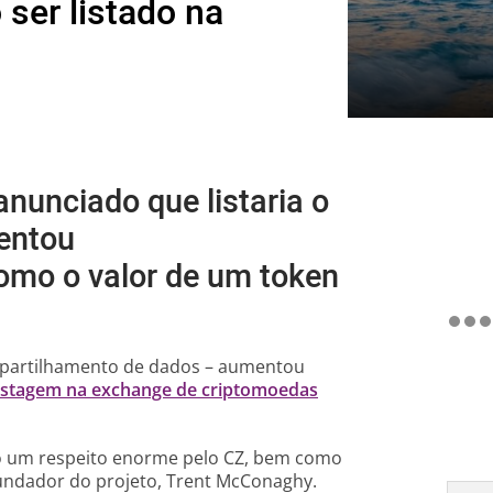
ser listado na
nunciado que listaria o
entou
omo o valor de um token
mpartilhamento de dados – aumentou
listagem na exchange de criptomoedas
ho um respeito enorme pelo CZ, bem como
fundador do projeto, Trent McConaghy.