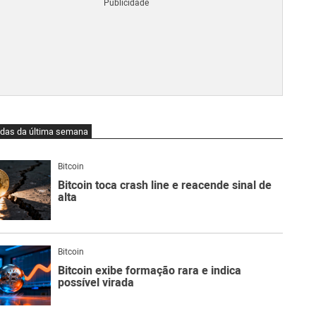
Blo
O
https%3A%2F%2Fdecrypt.co%2F
qu
é
Lig
Ne
do
Bit
O
idas da última semana
qu
são
Ato
Bitcoin
Sw
Bitcoin toca crash line e reacende sinal de
alta
Bitcoin
Bitcoin exibe formação rara e indica
possível virada