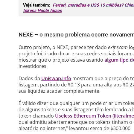
Veja também:
Ferrari, moradias e US$ 15 milhões? Chi
tokens Huobi falsos
NEXE – o mesmo problema ocorre novamen
Outro projeto, o NEXE, parece ter dado
exit scam
lo
projeto foi tirado do ar e suas redes sociais fora
mostrar que o projeto estava usando
algum tipo 
investidores.
Dados da
Uniswap.info
mostram que o preço do to
listagem, partindo de $0.13 para uma alta aos $0.2
sua liquidez acabar completamente.
É válido dizer que qualquer um pode criar um token
de alguns tokens e suas listagens têm lembrado a 
token chamado
Useless Ethereum Token (literalme
qual admitiu abertamente que os tokens tinham o 
aleatória na internet,” levantou cerca de $300.000.