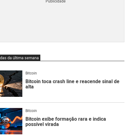
Blo
O
qu
é
Lig
Ne
do
Bit
O
idas da última semana
qu
são
Ato
Bitcoin
Sw
Bitcoin toca crash line e reacende sinal de
alta
Bitcoin
Bitcoin exibe formação rara e indica
possível virada