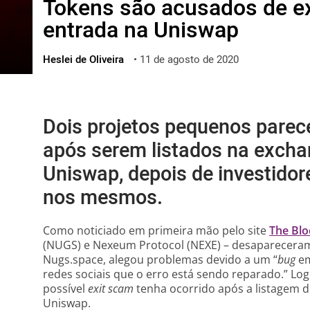
Tokens são acusados de e
ไทย
entrada na Uniswap
ქართული
polski
Heslei de Oliveira
•
11 de agosto de 2020
vietnamese
Dois projetos pequenos parece
após serem listados na excha
Uniswap, depois de investido
nos mesmos.
Como noticiado em primeira mão pelo site
The Blo
(NUGS) e Nexeum Protocol (NEXE) – desapareceram.
Nugs.space, alegou problemas devido a um “
bug
em
redes sociais que o erro está sendo reparado.” L
possível
exit scam
tenha ocorrido após a listagem 
Uniswap.