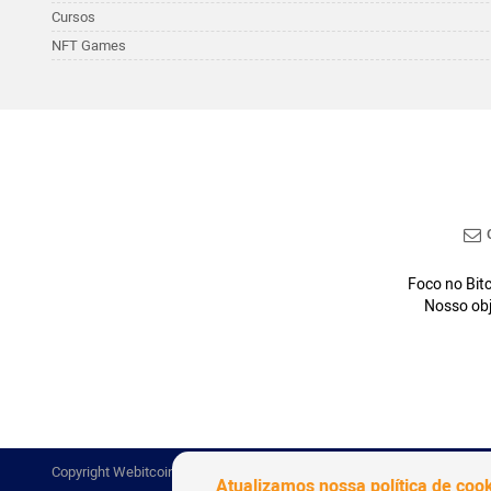
Cursos
NFT Games
C
Foco no Bitc
Nosso obj
Copyright Webitcoin 2018 - Todos os Direitos Reservados
Atualizamos nossa política de coo