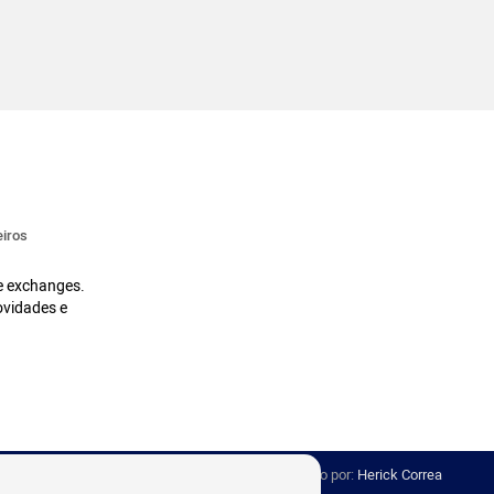
iros
 e exchanges.
ovidades e
Desenvolvido por:
Herick Correa