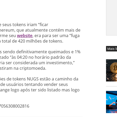
 seus tokens iriam “ficar
hereum, que atualmente contém mais de
orme seu
website
, era para ser uma “fuga
 total de 420 milhões de tokens.
Mais l
s sendo definitivamente queimados e 1%
izado “às 04:20 no horário padrão da
eria ser considerada um investimento,”
stiram na criptomoeda.
es de tokens NUGS estão a caminho da
 de usuários tentando vender seus
nge logo após ter sido listado mas logo
97056308002816