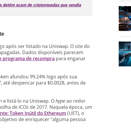
na detém scam de criptomoedas que vendia
te
go após ser listado na Uniswap. O site do
m apagadas. Dados disponíveis parecem
de programa de recompra
para enganar
ken afundou 99.24% logo após sua
7, até despencar para $0.0028, antes de
 e listá-lo na Uniswap. O
hype
ao redor
bolha de ICOs de 2017. Naquela época, um
nte: Token Inútil do Ethereum
(UET), o
objetivo de enriquecer “alguma pessoa