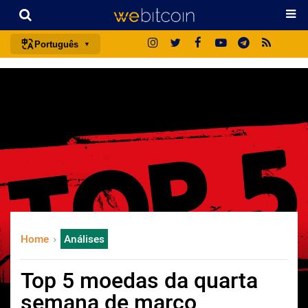
Português
português (BR)
english
español
français
italiano
deutsch
日本語
中文
Home
Análises
русский
한국어
Top 5 moedas da quarta
العربية
semana de março
ไทย