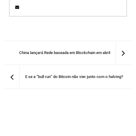
China lançará Rede baseada em Blockchain em abril
E se a “bull run” do Bitcoin não vier junto com o halving?