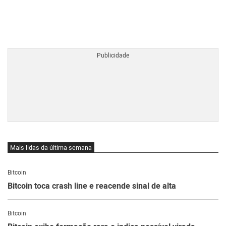
BTCBRL Cotação
por TradingVie
Mais lidas da última semana
Bitcoin
Bitcoin toca crash line e reacende sinal de alta
Bitcoin