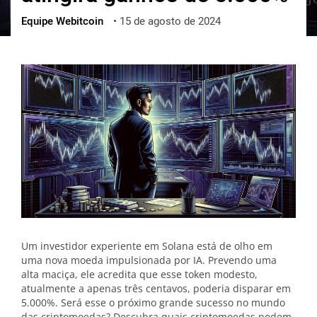
Equipe Webitcoin
•
15 de agosto de 2024
ქართული
polski
vietnamese
Um investidor experiente em Solana está de olho em
uma nova moeda impulsionada por IA. Prevendo uma
alta maciça, ele acredita que esse token modesto,
atualmente a apenas três centavos, poderia disparar em
5.000%. Será esse o próximo grande sucesso no mundo
das criptomoedas? Descubra quais criptomoedas podem