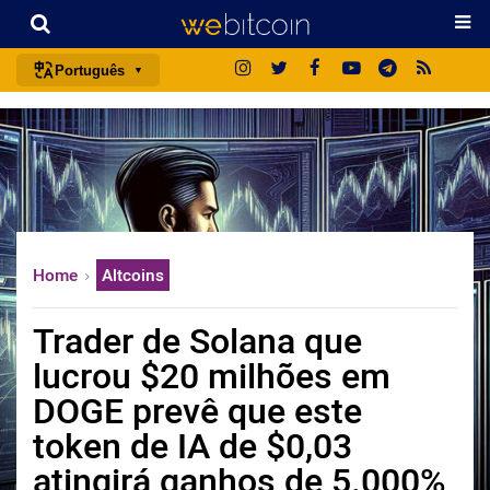
Português
português (BR)
english
español
français
italiano
Home
Altcoins
deutsch
日本語
Trader de Solana que
中文
lucrou $20 milhões em
русский
DOGE prevê que este
한국어
token de IA de $0,03
العربية
atingirá ganhos de 5.000%
ไทย