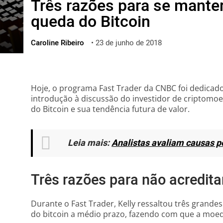
Três razões para se manter
ไทย
queda do Bitcoin
ქართული
polski
Caroline Ribeiro
•
23 de junho de 2018
vietnamese
Hoje, o programa Fast Trader da CNBC foi dedicado
introdução à discussão do investidor de criptomoed
do Bitcoin e sua tendência futura de valor.
Leia mais:
Analistas avaliam causas p
Três razões para não acredita
Durante o Fast Trader, Kelly ressaltou três grand
do bitcoin a médio prazo, fazendo com que a moed