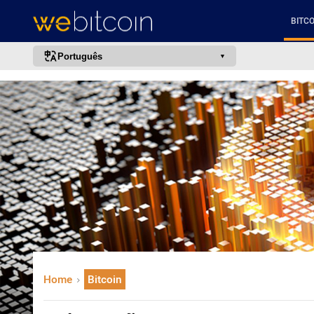
BITCO
Português
português (BR)
english
español
français
italiano
deutsch
日本語
中文
русский
Home
Bitcoin
한국어
العربية