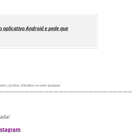
 aplicativo Android e pede que
eiro, jurídico, tributário ou outro qualquer.
———————————————————————————
nada!
nstagram