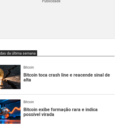
Blo
O
qu
é
Lig
Ne
do
Bit
O
idas da última semana
qu
são
Ato
Bitcoin
Sw
Bitcoin toca crash line e reacende sinal de
alta
Bitcoin
Bitcoin exibe formação rara e indica
possível virada