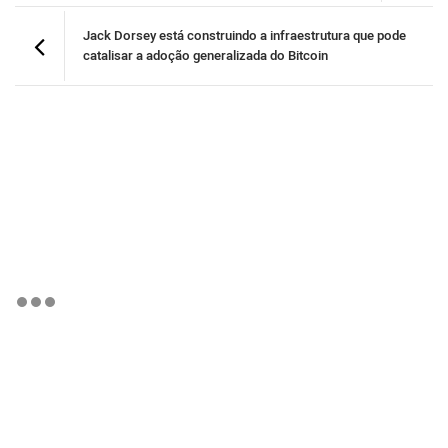
Jack Dorsey está construindo a infraestrutura que pode
catalisar a adoção generalizada do Bitcoin
BTCBRL Cotação
por TradingVie