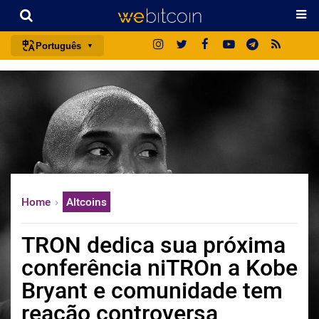
Português
português (BR)
english
español
français
italiano
deutsch
Home
Altcoins
日本語
中文
TRON dedica sua próxima
русский
conferência niTROn a Kobe
한국어
Bryant e comunidade tem
العربية
reação controversa
ไทย