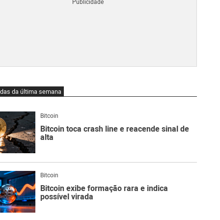
Blo
O
qu
é
Lig
Ne
do
Bit
O
idas da última semana
qu
são
Ato
Bitcoin
Sw
Bitcoin toca crash line e reacende sinal de
alta
Bitcoin
Bitcoin exibe formação rara e indica
possível virada