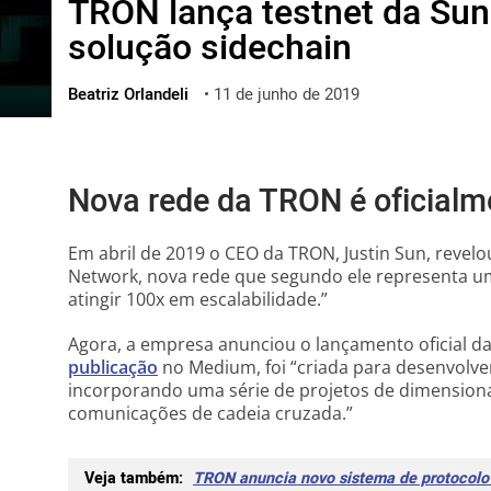
TRON lança testnet da Sun
ไทย
solução sidechain
ქართული
polski
Beatriz Orlandeli
•
11 de junho de 2019
vietnamese
Nova rede da TRON é oficialm
Em abril de 2019 o CEO da TRON, Justin Sun, revelo
Network, nova rede que segundo ele representa 
atingir 100x em escalabilidade.”
Agora, a empresa anunciou o lançamento oficial d
publicação
no Medium, foi “
criada para desenvolve
incorporando uma série de projetos de dimensio
comunicações de cadeia cruzada.”
Veja também:
TRON anuncia novo sistema de protocolo 