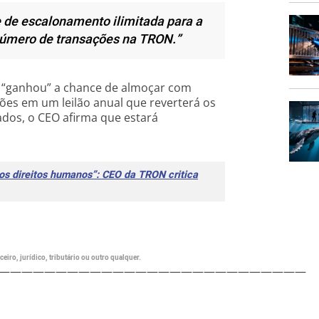
 de escalonamento ilimitada para a
 número de transações na TRON.”
n “ganhou” a chance de almoçar com
ões em um leilão anual que reverterá os
ados, o CEO afirma que estará
dos direitos humanos”: CEO da TRON critica
eiro, jurídico, tributário ou outro qualquer.
———————————————————————————