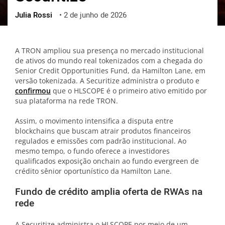
Julia Rossi
•
2 de junho de 2026
ქართული
polski
vietnamese
A TRON ampliou sua presença no mercado institucional
de ativos do mundo real tokenizados com a chegada do
Senior Credit Opportunities Fund, da Hamilton Lane, em
versão tokenizada. A Securitize administra o produto e
confirmou
que o HLSCOPE é o primeiro ativo emitido por
sua plataforma na rede TRON.
Assim, o movimento intensifica a disputa entre
blockchains que buscam atrair produtos financeiros
regulados e emissões com padrão institucional. Ao
mesmo tempo, o fundo oferece a investidores
qualificados exposição onchain ao fundo evergreen de
crédito sênior oportunístico da Hamilton Lane.
Fundo de crédito amplia oferta de RWAs na
rede
A Securitize administra o HLSCOPE por meio de um