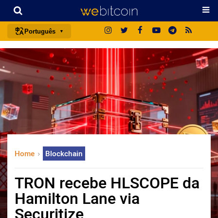
Português
português (BR)
english
español
français
italiano
deutsch
日本語
Home
Blockchain
中文
русский
TRON recebe HLSCOPE da
한국어
Hamilton Lane via
العربية
Securitize
ไทย