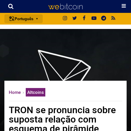
Português
português (BR)
english
español
français
italiano
deutsch
日本語
Home
Altcoins
中文
русский
TRON se pronuncia sobre
한국어
suposta relação com
العربية
esquema de pirâmide
ไทย