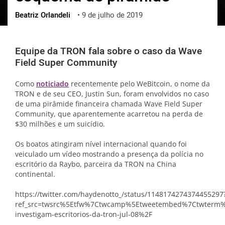
Beatriz Orlandeli
•
9 de julho de 2019
ქართული
polski
vietnamese
Equipe da TRON fala sobre o caso da Wave
Field Super Community
Como
noticiado
recentemente pelo WeBitcoin, o nome da
TRON e de seu CEO, Justin Sun, foram envolvidos no caso
de uma pirâmide financeira chamada Wave Field Super
Community, que aparentemente acarretou na perda de
$30 milhões e um suicídio.
Os boatos atingiram nível internacional quando foi
veiculado um vídeo mostrando a presença da polícia no
escritório da Raybo, parceira da TRON na China
continental.
https://twitter.com/haydenotto_/status/1148174274374455297
ref_src=twsrc%5Etfw%7Ctwcamp%5Etweetembed%7Ctwterm%5
investigam-escritorios-da-tron-jul-08%2F