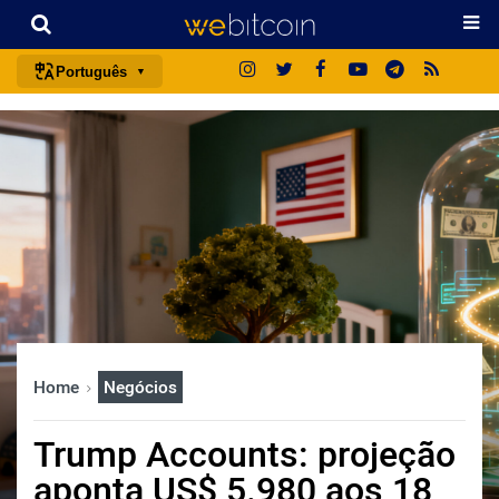
Português
português (BR)
english
español
français
italiano
deutsch
日本語
中文
Home
Negócios
русский
한국어
Trump Accounts: projeção
العربية
aponta US$ 5.980 aos 18
ไทย