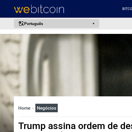
BITCO
Português
português (BR)
english
español
français
italiano
deutsch
日本語
中文
Home
Negócios
русский
한국어
Trump assina ordem de d
العربية