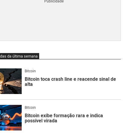
Blo
O
qu
é
Lig
Ne
do
Bit
O
idas da última semana
qu
são
Ato
Bitcoin
Sw
Bitcoin toca crash line e reacende sinal de
alta
Bitcoin
Bitcoin exibe formação rara e indica
possível virada