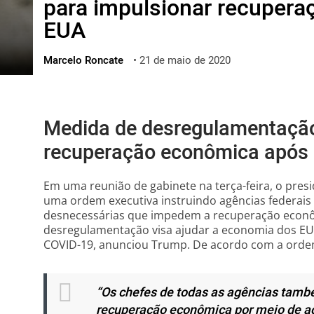
para impulsionar recuper
ไทย
EUA
ქართული
polski
Marcelo Roncate
•
21 de maio de 2020
vietnamese
Medida de desregulamentação
recuperação econômica após c
Em uma reunião de gabinete na terça-feira, o pre
uma ordem executiva instruindo agências federais
desnecessárias que impedem a recuperação econôm
desregulamentação visa ajudar a economia dos EUA
COVID-19, anunciou Trump. De acordo com a ordem
“Os chefes de todas as agências tamb
recuperação econômica por meio de a