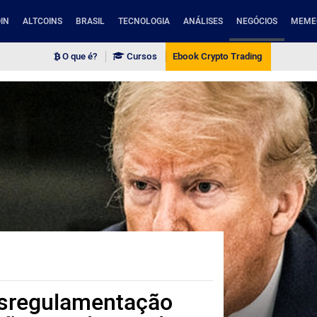
IN
ALTCOINS
BRASIL
TECNOLOGIA
ANÁLISES
NEGÓCIOS
MEME
O que é?
Cursos
Ebook Crypto Trading
esregulamentação