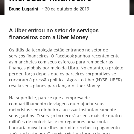
Bruno Lugarini
•
30 de outubro de 2019
ქართული
polski
vietnamese
A Uber entrou no setor de serviços
financeiros com a Uber Money
Os titãs da tecnologia estão entrando no setor de
serviços financeiros. O Facebook ganhou recentemente
as manchetes com seus esforços para remodelar as
finanças globais por meio da Libra. No entanto, o projeto
perdeu força depois que os parceiros corporativos se
curvaram à pressão política. Agora, o Uber (NYSE: UBER)
revela seus planos para lançar o Uber Money.
Na superfície, parece que a empresa de
compartilhamento de viagens quer ajudar seus
motoristas sem dinheiro a acessar instantaneamente
seus ganhos. O serviço fornecerá a seus mais de quatro
milhões de motoristas e entregadores uma conta
bancária móvel que lhes permite receber o pagamento
após cada viagem. O serviço virá na forma de uma