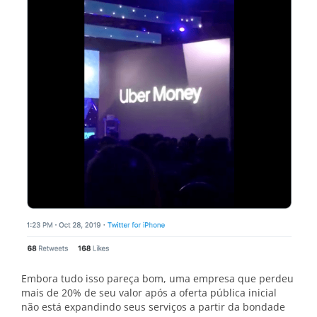
Embora tudo isso pareça bom, uma empresa que perdeu
mais de 20% de seu valor após a oferta pública inicial
não está expandindo seus serviços a partir da bondade