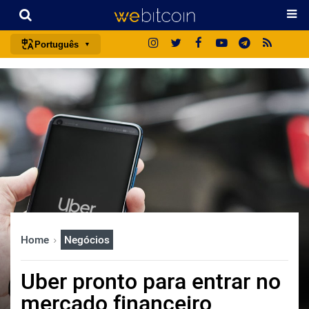
Português
português (BR)
english
español
français
italiano
deutsch
日本語
中文
Home
Negócios
русский
한국어
Uber pronto para entrar no
العربية
mercado financeiro
ไทย