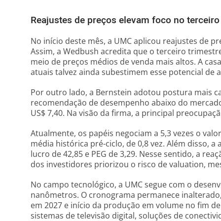
Reajustes de preços elevam foco no terceiro
No início deste mês, a UMC aplicou reajustes de p
Assim, a Wedbush acredita que o terceiro trimestre
meio de preços médios de venda mais altos. A cas
atuais talvez ainda subestimem esse potencial de a
Por outro lado, a Bernstein adotou postura mais ca
recomendação de desempenho abaixo do mercado 
US$ 7,40. Na visão da firma, a principal preocupaçã
Atualmente, os papéis negociam a 5,3 vezes o valo
média histórica pré-ciclo, de 0,8 vez. Além disso, 
lucro de 42,85 e PEG de 3,29. Nesse sentido, a re
dos investidores priorizou o risco de valuation, m
No campo tecnológico, a UMC segue com o desenv
nanômetros. O cronograma permanece inalterado,
em 2027 e início da produção em volume no fim de 
sistemas de televisão digital, soluções de conectivi