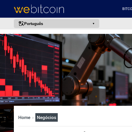
BITCO
Português
português (BR)
english
español
français
italiano
deutsch
日本語
中文
русский
Home
Negócios
한국어
العربية