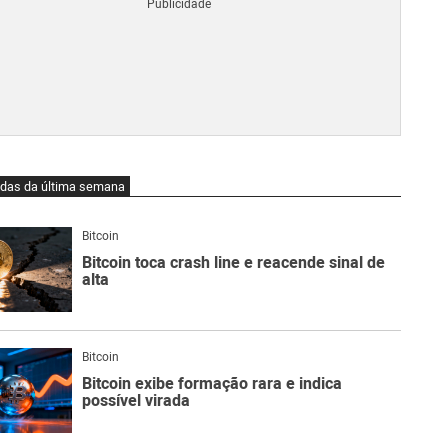
Blo
O
qu
é
Lig
Ne
do
Bit
O
idas da última semana
qu
são
Ato
Bitcoin
Sw
Bitcoin toca crash line e reacende sinal de
alta
Bitcoin
Bitcoin exibe formação rara e indica
possível virada