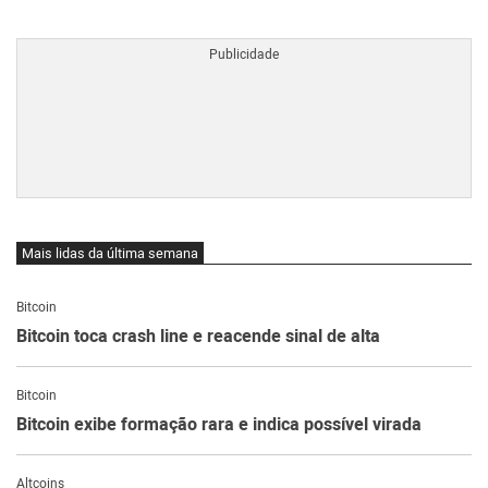
BTCBRL Cotação
por TradingVie
Mais lidas da última semana
Bitcoin
Bitcoin toca crash line e reacende sinal de alta
Bitcoin
Bitcoin exibe formação rara e indica possível virada
Altcoins