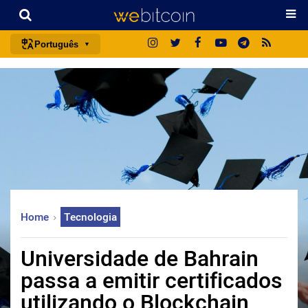
Português
português (BR)
english
español
français
italiano
deutsch
日本語
Home
Tecnologia
中文
русский
Universidade de Bahrain
한국어
passa a emitir certificados
العربية
utilizando o Blockchain
ไทย