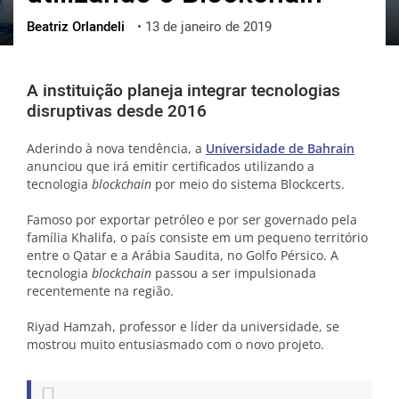
Beatriz Orlandeli
•
13 de janeiro de 2019
ქართული
polski
vietnamese
A instituição planeja integrar tecnologias
disruptivas desde 2016
Aderindo à nova tendência, a
Universidade de Bahrain
anunciou que irá emitir certificados utilizando a
tecnologia
blockchain
por meio do sistema Blockcerts.
Famoso por exportar petróleo e por ser governado pela
família Khalifa, o país consiste em um pequeno território
entre o Qatar e a Arábia Saudita, no Golfo Pérsico. A
tecnologia
blockchain
passou a ser impulsionada
recentemente na região.
Riyad Hamzah, professor e líder da universidade, se
mostrou muito entusiasmado com o novo projeto.