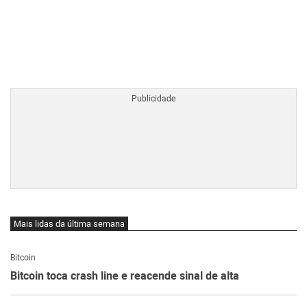
BTCBRL Cotação
por TradingVie
Mais lidas da última semana
Bitcoin
Bitcoin toca crash line e reacende sinal de alta