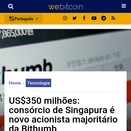
Português
português (BR)
english
español
français
italiano
deutsch
Home
Tecnologia
日本語
中文
US$350 milhões:
русский
consórcio de Singapura é
한국어
novo acionista majoritário
العربية
da Bithumb
ไทย