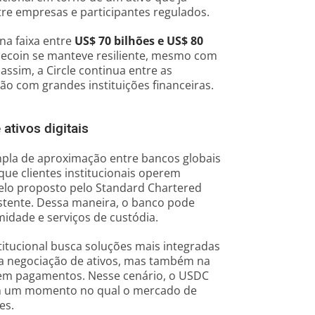
tre empresas e participantes regulados.
na faixa entre
US$ 70 bilhões e US$ 80
blecoin se manteve resiliente, mesmo com
ssim, a Circle continua entre as
o com grandes instituições financeiras.
ativos digitais
pla de aproximação entre bancos globais
r que clientes institucionais operem
elo proposto pelo Standard Chartered
istente. Dessa maneira, o banco pode
rmidade e serviços de custódia.
itucional busca soluções mais integradas
na negociação de ativos, mas também na
o em pagamentos. Nesse cenário, o USDC
 em um momento no qual o mercado de
es.