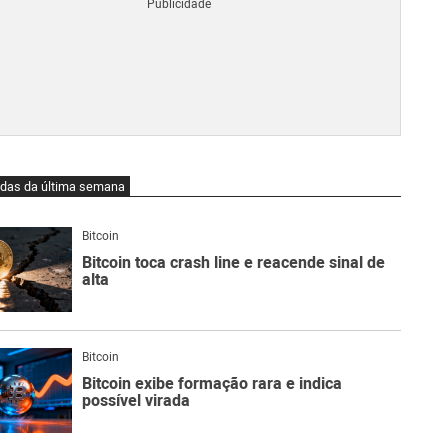
Blo
O
qu
é
Lig
Ne
do
Bit
O
idas da última semana
qu
são
Ato
Bitcoin
Sw
Bitcoin toca crash line e reacende sinal de
alta
Bitcoin
Bitcoin exibe formação rara e indica
possível virada