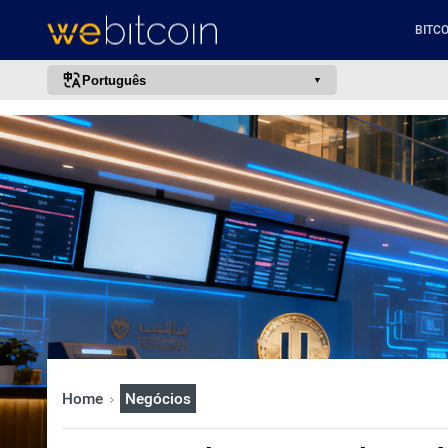
BITCO
Português
português (BR)
english
español
français
italiano
deutsch
日本語
中文
русский
Home
Negócios
한국어
العربية