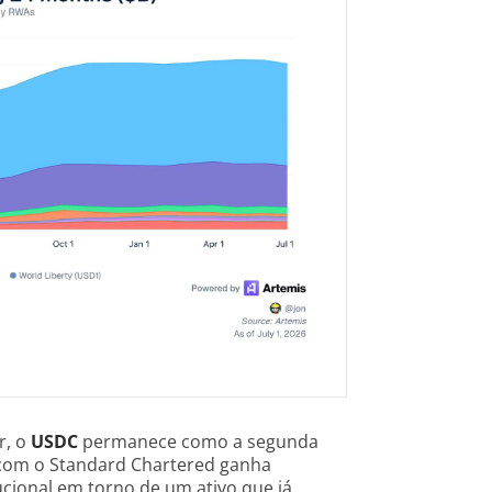
r, o
USDC
permanece como a segunda
a com o Standard Chartered ganha
ucional em torno de um ativo que já