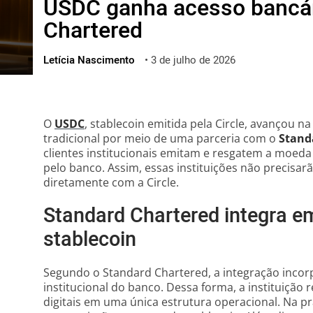
USDC ganha acesso bancá
ไทย
Chartered
ქართული
polski
Letícia Nascimento
•
3 de julho de 2026
vietnamese
O
USDC
, stablecoin emitida pela Circle, avançou n
tradicional por meio de uma parceria com o
Stand
clientes institucionais emitam e resgatem a moeda
pelo banco. Assim, essas instituições não precisar
diretamente com a Circle.
Standard Chartered integra e
stablecoin
Segundo o Standard Chartered, a integração incor
institucional do banco. Dessa forma, a instituição 
digitais em uma única estrutura operacional. Na pr