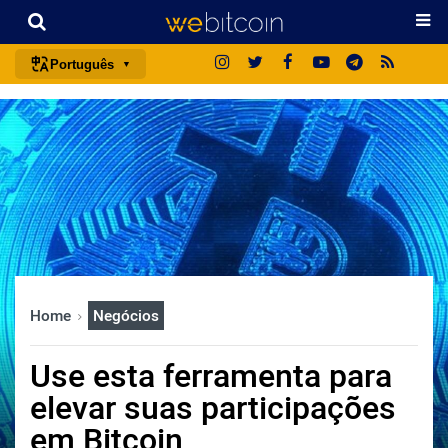
Português
português (BR)
english
español
français
italiano
deutsch
日本語
Home
Negócios
中文
русский
Use esta ferramenta para
한국어
elevar suas participações
العربية
em Bitcoin
ไทย