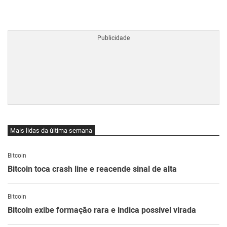
BTCBRL Cotação
por TradingVie
Mais lidas da última semana
Bitcoin
Bitcoin toca crash line e reacende sinal de alta
Bitcoin
Bitcoin exibe formação rara e indica possível virada