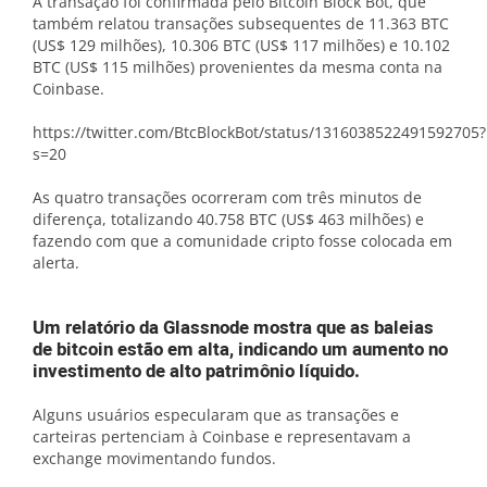
A transação foi confirmada pelo Bitcoin Block Bot, que
também relatou transações subsequentes de 11.363 BTC
(US$ 129 milhões), 10.306 BTC (US$ 117 milhões) e 10.102
BTC (US$ 115 milhões) provenientes da mesma conta na
Coinbase.
https://twitter.com/BtcBlockBot/status/1316038522491592705?
s=20
As quatro transações ocorreram com três minutos de
diferença, totalizando 40.758 BTC (US$ 463 milhões) e
fazendo com que a comunidade cripto fosse colocada em
alerta.
Um relatório da Glassnode mostra que as baleias
de bitcoin estão em alta, indicando um aumento no
investimento de alto patrimônio líquido.
Alguns usuários especularam que as transações e
carteiras pertenciam à Coinbase e representavam a
exchange movimentando fundos.