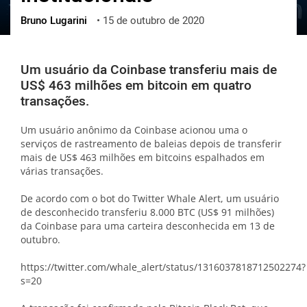
Bruno Lugarini
•
15 de outubro de 2020
ქართული
polski
vietnamese
Um usuário da Coinbase transferiu mais de
US$ 463 milhões em bitcoin em quatro
transações.
Um usuário anônimo da Coinbase acionou uma o
serviços de rastreamento de baleias depois de transferir
mais de US$ 463 milhões em bitcoins espalhados em
várias transações.
De acordo com o bot do Twitter Whale Alert, um usuário
de desconhecido transferiu 8.000 BTC (US$ 91 milhões)
da Coinbase para uma carteira desconhecida em 13 de
outubro.
https://twitter.com/whale_alert/status/1316037818712502274?
s=20