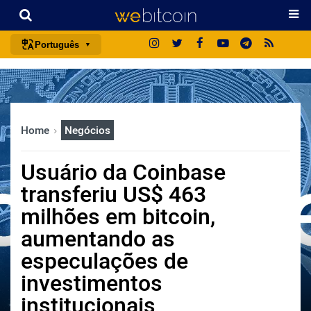
Português
português (BR)
english
español
Home
Negócios
français
italiano
Usuário da Coinbase
deutsch
transferiu US$ 463
日本語
milhões em bitcoin,
中文
aumentando as
русский
especulações de
한국어
investimentos
العربية
institucionais
ไทย