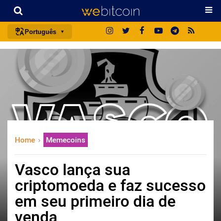
Português
português (BR)
english
español
français
italiano
deutsch
Home
Memecoins
日本語
中文
Vasco lança sua
русский
criptomoeda e faz sucesso
한국어
em seu primeiro dia de
العربية
venda
ไทย