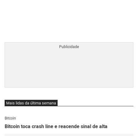
BTCBRL Cotação
por TradingVie
Mais lidas da última semana
Bitcoin
Bitcoin toca crash line e reacende sinal de alta