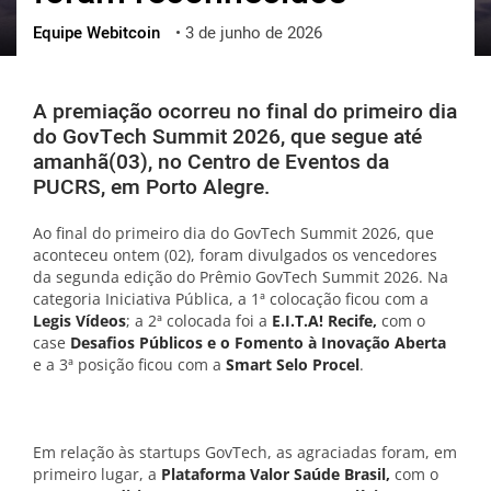
Equipe Webitcoin
•
3 de junho de 2026
ქართული
polski
vietnamese
A premiação ocorreu no final do primeiro dia
do GovTech Summit 2026, que segue até
amanhã(03), no Centro de Eventos da
PUCRS, em Porto Alegre.
Ao final do primeiro dia do GovTech Summit 2026, que
aconteceu ontem (02), foram divulgados os vencedores
da segunda edição do Prêmio GovTech Summit 2026. Na
categoria Iniciativa Pública, a 1ª colocação ficou com a
Legis Vídeos
; a 2ª colocada foi a
E.I.T.A! Recife,
com o
case
Desafios Públicos e o Fomento à Inovação Aberta
e a 3ª posição ficou com a
Smart Selo Procel
.
Em relação às startups GovTech, as agraciadas foram, em
primeiro lugar, a
Plataforma Valor Saúde Brasil,
com o