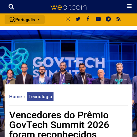
Português
português (BR)
english
español
français
italiano
deutsch
日本語
Home
Tecnologia
中文
русский
Vencedores do Prêmio
한국어
GovTech Summit 2026
العربية
foram reconhecidos
ไทย