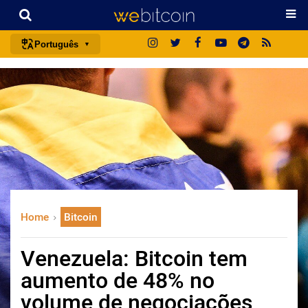
Português
português (BR)
english
español
français
italiano
deutsch
日本語
Home
Bitcoin
中文
русский
Venezuela: Bitcoin tem
한국어
aumento de 48% no
العربية
volume de negociações
ไทย