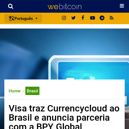
Português
português (BR)
english
español
français
italiano
deutsch
日本語
Home
Brasil
中文
русский
Visa traz Currencycloud ao
한국어
Brasil e anuncia parceria
العربية
com a BPY Global
ไทย