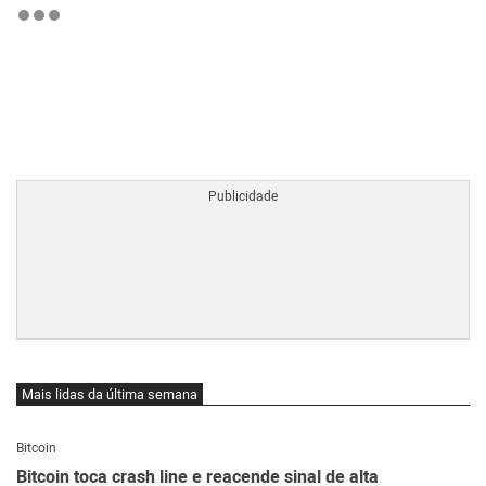
BTCBRL Cotação
por TradingVie
Mais lidas da última semana
Bitcoin
Bitcoin toca crash line e reacende sinal de alta